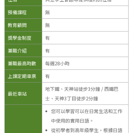
預備課程
無
教育顧問
無
獎學金制度
有
兼職介紹
有
兼職最高時數
每週28小時
上課定期車票
有
地下鐵、天神站徒步3分鐘 / 西鐵巴
最近車站
士、天神3丁目徒步2分鐘
您可以學習可以在日常生活和工作
中使用的實用日語。
從初學者到高年級學生，根據日語