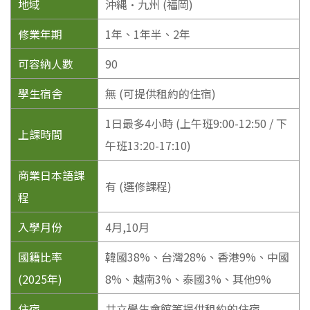
地域
沖縄·九州 (福岡)
修業年期
1年、1年半、2年
可容納人數
90
學生宿舎
無 (可提供租約的住宿)
1日最多4小時 (上午班9:00-12:50 / 下
上課時間
午班13:20-17:10)
商業日本語課
有 (選修課程)
程
入學月份
4月,10月
國籍比率
韓國38%、台灣28%、香港9%、中國
(2025年)
8%、越南3%、泰國3%、其他9%
住宿
共立學生會館等提供租約的住宿