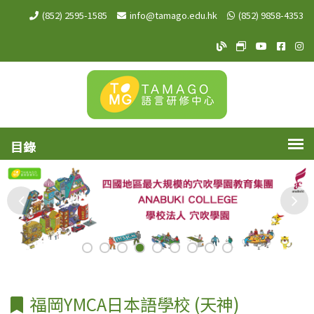
(852) 2595-1585
info@tamago.edu.hk
(852) 9858-4353
TAMAGO Blog
TAMAGO MeW
TAMAGO Y
TAMA
TA
福岡YMCA日本語學校 (天神)