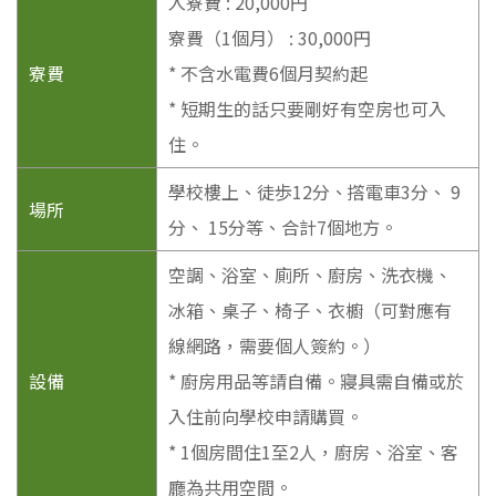
入寮費 : 20,000円
寮費（1個月） : 30,000円
寮費
* 不含水電費6個月契約起
* 短期生的話只要剛好有空房也可入
住。
學校樓上、徒歩12分、撘電車3分、 9
場所
分、 15分等、合計7個地方。
空調、浴室、廁所、廚房、洗衣機、
冰箱、桌子、椅子、衣櫥（可對應有
線網路，需要個人簽約。）
設備
* 廚房用品等請自備。寢具需自備或於
入住前向學校申請購買。
* 1個房間住1至2人，廚房、浴室、客
廳為共用空間。