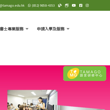
o@tamago.edu.hk
(852) 9858-4353
TAMAGO Blog
TAMAGO MeWe 專頁: TA
TAMAGO YouTube 頻道
TAMAGO Facebo
TAMAGO Insta
書士專業服務
申請入學及服務