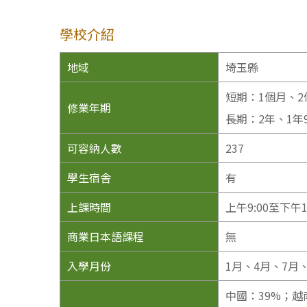
學校介紹
地域
埼玉縣
短期：1個月、2
修業年期
長期：2年、1年
可容納人數
237
學生宿舎
有
上課時間
上午9:00至下午12
商業日本語課程
無
入學月份
1月、4月、7月、
中國：39%；越