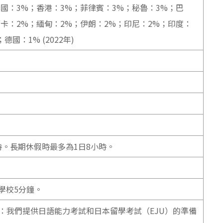
國：3%；香港：3%；菲律賓：3%；秘魯：3%；巴
卡：2%；緬甸：2%；伊朗：2%；印尼：2%；印度：
德國：1% (2022年)
時。長期休假時最多為1日8小時。
學校5分鐘。
程：我們提供日語能力考試和日本留學考試（EJU）的準備