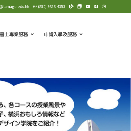
o@tamago.edu.hk
(852) 9858-4353
TAMAGO Blog
TAMAGO MeWe 專頁: TA
TAMAGO YouTube 頻道
TAMAGO Facebo
TAMAGO Insta
書士專業服務
申請入學及服務