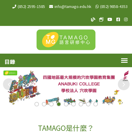
(852) 2595-1585
info@tamago.edu.hk
(852) 9858-4353
TAMAGO Blog
TAMAGO MeW
TAMAGO Y
TAMA
TA
TAMAGO是什麼？