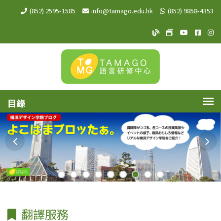
(852) 2595-1585
info@tamago.edu.hk
(852) 9858-4353
TAMAGO Blog
TAMAGO MeW
TAMAGO Y
TAMA
TA
翻譯服務