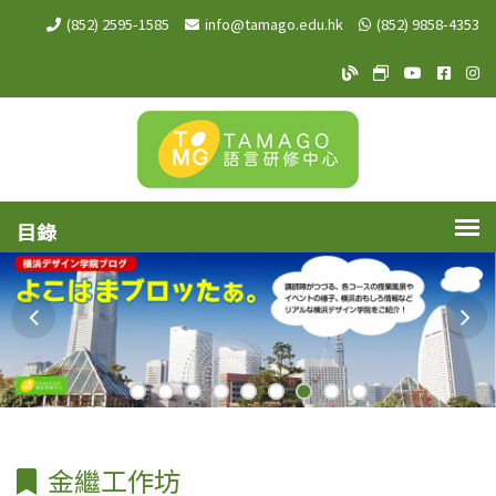
(852) 2595-1585
info@tamago.edu.hk
(852) 9858-4353
TAMAGO Blog
TAMAGO MeW
TAMAGO Y
TAMA
TA
金繼工作坊