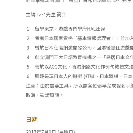
好榮幸邀請到澳門「鳥居」首席日語導師 レイ先生
主講 レイ先生 簡介
留學東京，遊戲專門學府HAL出身
考獲日本國家資格「基本情報處理者」，並加入
曾於日本任職網遊開發公司，回港後擔任遊戲
創立澳門三大日語教育機構之一「鳥居日本文
善於以ACG文化、香港網路文化作例句教授文
興趣是玩日本人的遊戲 (打機、日本將棋、日本
注意：由於需要工具，所以請各位儘早完成報名手
取消，敬請原諒。
日期
2017年7月9日 (星期日)