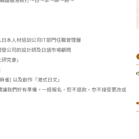
 親臨香港教打～日～本～麻～將～
日本人材培訓公司IT部門任職管理層
開發公司的設計師及日語市場顧問
化研究會」
法
麻雀) 以及創作「港式日文」
續讓我們好有準備。一經報名，恕不退款，亦不接受更改或