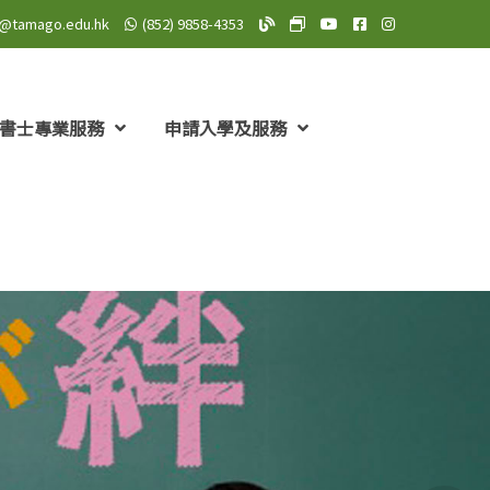
o@tamago.edu.hk
(852) 9858-4353
TAMAGO Blog
TAMAGO MeWe 專頁: TA
TAMAGO YouTube 頻道
TAMAGO Facebo
TAMAGO Insta
書士專業服務
申請入學及服務