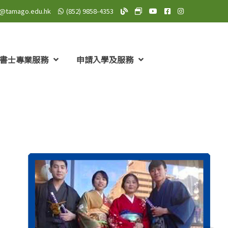
o@tamago.edu.hk
(852) 9858-4353
TAMAGO Blog
TAMAGO MeWe 專頁: TA
TAMAGO YouTube 頻道
TAMAGO Facebo
TAMAGO Insta
書士專業服務
申請入學及服務