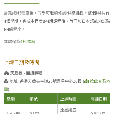
當完成N5程度後，同學可繼續修讀N4級課程。整個N4共有
4個學期。完成本程度的4期課程後，等同於日本語能力試驗
N4級程度。
本課程為
4+1課程
。
上課日期及時間
天后校 - 面授課程
地址: 香港天后英皇道25號景星中心16樓 (
按此查看地
圖
)
級別
編號
上課時間
開課日期
逢星期五
N4-4期
B557
8月14日