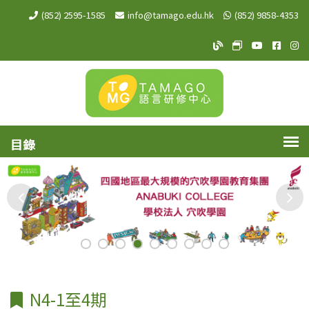
(852) 2595-1585
info@tamago.edu.hk
(852) 9858-4353
TAMAGO Blog
TAMAGO MeW
TAMAGO Y
TAMA
TA
N4-1至4期