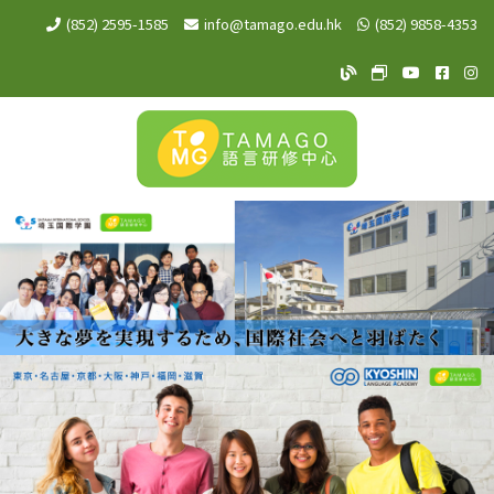
(852) 2595-1585
info@tamago.edu.hk
(852) 9858-4353
TAMAGO Blog
TAMAGO MeW
TAMAGO Y
TAMA
TA