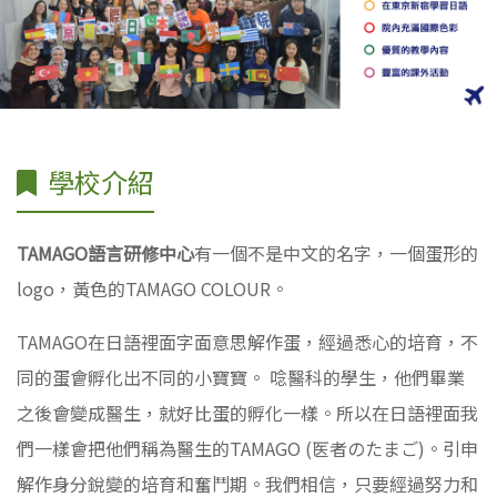
學校介紹
TAMAGO語言研修中心
有一個不是中文的名字，一個蛋形的
logo，黃色的TAMAGO COLOUR。
TAMAGO在日語裡面字面意思解作蛋，經過悉心的培育，不
同的蛋會孵化出不同的小寶寶。 唸醫科的學生，他們畢業
之後會變成醫生，就好比蛋的孵化一樣。所以在日語裡面我
們一樣會把他們稱為醫生的TAMAGO (医者のたまご)。引申
解作身分銳變的培育和奮鬥期。我們相信，只要經過努力和