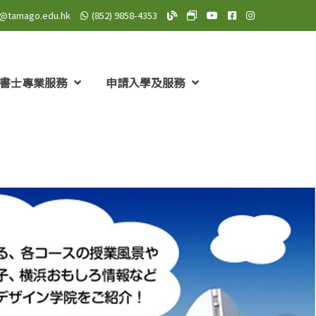
o@tamago.edu.hk
(852) 9858-4353
TAMAGO Blog
TAMAGO MeWe 專頁: TA
TAMAGO YouTube 頻道
TAMAGO Facebo
TAMAGO Insta
書士專業服務
申請入學及服務