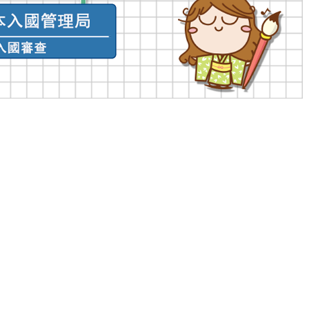
香港天后英皇道25號景星中心16樓
16/F, King's Commercial Centre, 25 King's Road, Tin Hau, Hong Kong
2) 2595-1585
(852) 2216-3910
info@tamago.edu.hk
(852) 98