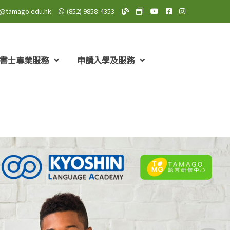
o@tamago.edu.hk
(852) 9858-4353
TAMAGO Blog
TAMAGO MeWe 專頁: TA
TAMAGO YouTube 頻道
TAMAGO Facebo
TAMAGO Insta
書士專業服務
申請入學及服務