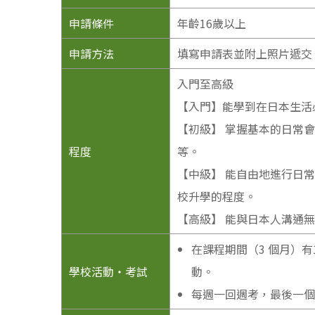
申請條件
年齡16歲以上
申請方法
填寫申請表並附上照片遞交
入門至高級
【入門】能學到在日本生活
【初級】 掌握基本的日常
程度
等。
【中級】 能自由地進行日
校升學的程度。
【高級】 能與日本人溝通
在課程期間（3 個月）
學校活動・考試
動。
每週一回週考，最後一個