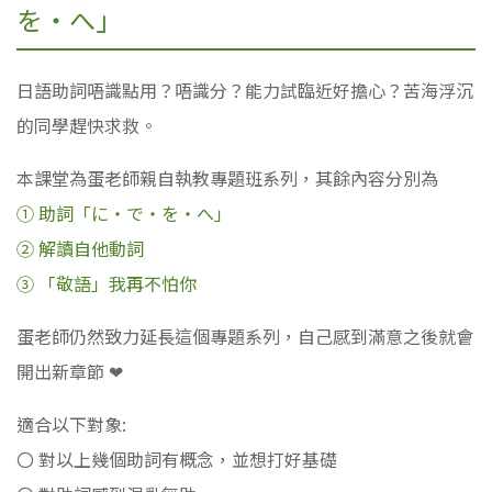
を・へ」
日語助詞唔識點用？唔識分？能力試臨近好擔心？苦海浮沉
的同學趕快求救。
本課堂為蛋老師親自執教專題班系列，其餘內容分別為
① 助詞「に・で・を・へ」
② 解讀自他動詞
③ 「敬語」我再不怕你
蛋老師仍然致力延長這個專題系列，自己感到滿意之後就會
開出新章節 ❤
適合以下對象:
〇 對以上幾個助詞有概念，並想打好基礎