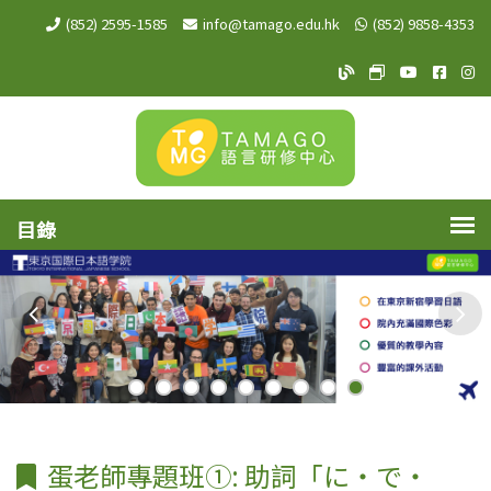
(852) 2595-1585
info@tamago.edu.hk
(852) 9858-4353
TAMAGO Blog
TAMAGO MeW
TAMAGO Y
TAMA
TA
蛋老師專題班①: 助詞「に・で・