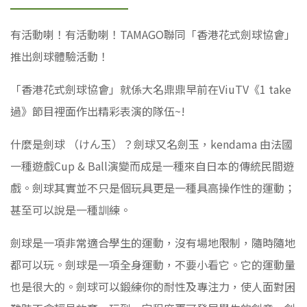
有活動喇！有活動喇！TAMAGO聯同「香港花式劍球協會」
推出劍球體驗活動！
「香港花式劍球協會」就係大名鼎鼎早前在ViuTV《1 take
過》節目裡面作出精彩表演的隊伍~!
什麼是劍球 （けん玉）？劍球又名劍玉，kendama 由法國
一種遊戲Cup & Ball演變而成是一種來自日本的傳統民間遊
戲。劍球其實並不只是個玩具更是一種具高操作性的運動；
甚至可以說是一種訓練。
劍球是一項非常適合學生的運動，沒有場地限制，隨時隨地
都可以玩。劍球是一項全身運動，不要小看它。它的運動量
也是很大的。劍球可以鍛練你的耐性及專注力，使人面對困