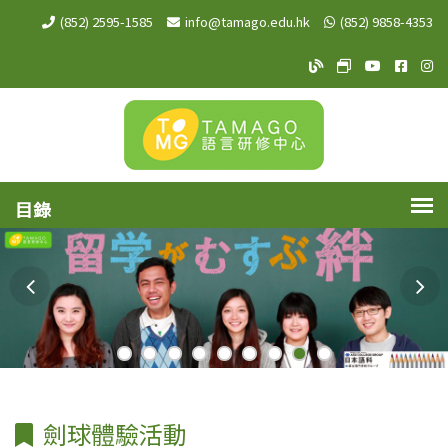
(852) 2595-1585
info@tamago.edu.hk
(852) 9858-4353
TAMAGO Blog
TAMAGO MeW
TAMAGO Y
TAMA
TA
劍球體驗活動