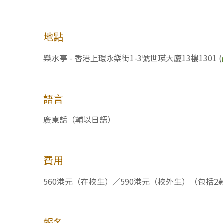
地點
樂水亭 - 香港上環永樂街1-3號世瑛大廈13樓1301 (
語言
廣東話（輔以日語）
費用
560港元（在校生）／590港元（校外生）（包括2
報名