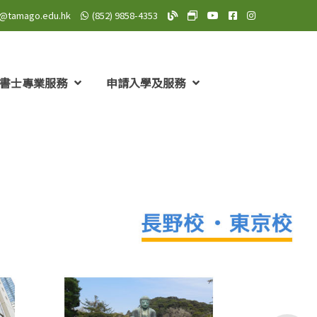
o@tamago.edu.hk
(852) 9858-4353
TAMAGO Blog
TAMAGO MeWe 專頁: TA
TAMAGO YouTube 頻道
TAMAGO Facebo
TAMAGO Insta
書士專業服務
申請入學及服務