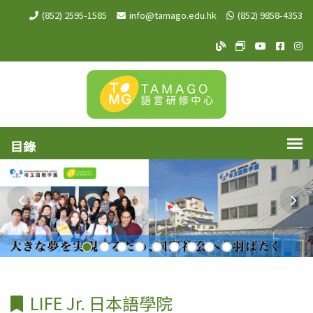
(852) 2595-1585
info@tamago.edu.hk
(852) 9858-4353
TAMAGO Blog
TAMAGO MeW
TAMAGO Y
TAMA
TA
LIFE Jr. 日本語學院