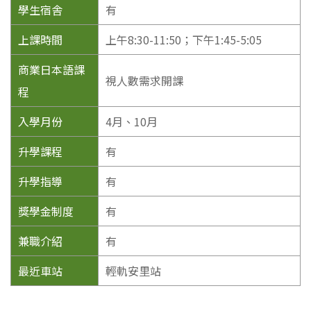
學生宿舎
有
上課時間
上午8:30-11:50；下午1:45-5:05
商業日本語課
視人數需求開課
程
入學月份
4月、10月
升學課程
有
升學指導
有
獎學金制度
有
兼職介紹
有
最近車站
輕軌安里站