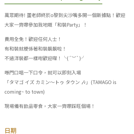
萬眾期待! 蛋老師終於o黎到尖沙嘴多開一個新據點！歡迎
大家一齊嚟參加我地嘅「和裝Party」！
費用全免！歡迎任何人士！
有和裝就梗係著和裝靚靚啦！
不過洋裝都一樣咁歡迎㗎！╰(´︶`)╯
喺門口唱一下口令，就可以即刻入場
「タマゴ イズ カミン〜トゥ タウン 🎶」(TAMAGO is
coming~ to town)
現場備有飲品零食，大家一齊嚟踩旺個場！
日期