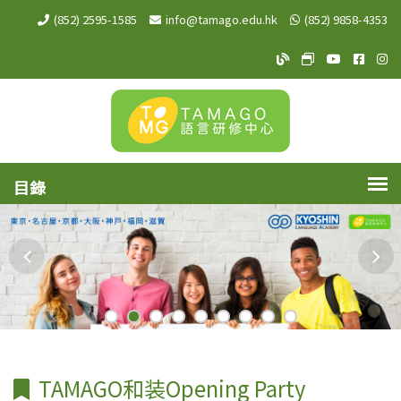
(852) 2595-1585
info@tamago.edu.hk
(852) 9858-4353
TAMAGO Blog
TAMAGO MeW
TAMAGO Y
TAMA
TA
TAMAGO和装Opening Party