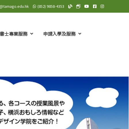
o@tamago.edu.hk
(852) 9858-4353
TAMAGO Blog
TAMAGO MeWe 專頁: TA
TAMAGO YouTube 頻道
TAMAGO Facebo
TAMAGO Insta
書士專業服務
申請入學及服務