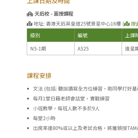
上課日期及時間
天后校 - 面授課程
地址: 香港天后英皇道25號景星中心16樓 (
按
級別
編號
上課
N5-1期
A525
逢星期五
課程安排
文法 (包括: 聽說讀寫全方位練習，助同學打好基
每月1堂日籍老師會話堂，實戰練習
小班教學，每班人數不多於9人
每堂2小時
出席率達80%或以上及考試合格，將獲頒授TAM