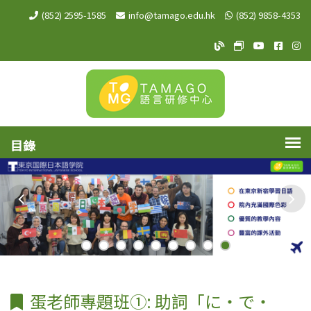
(852) 2595-1585
info@tamago.edu.hk
(852) 9858-4353
TAMAGO Blog
TAMAGO MeW
TAMAGO Y
TAMA
TA
蛋老師專題班①: 助詞「に・で・