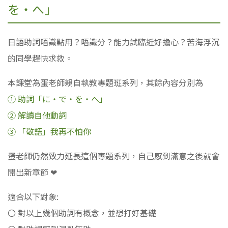
を・へ」
日語助詞唔識點用？唔識分？能力試臨近好擔心？苦海浮沉
的同學趕快求救。
本課堂為蛋老師親自執教專題班系列，其餘內容分別為
① 助詞「に・で・を・へ」
② 解讀自他動詞
③ 「敬語」我再不怕你
蛋老師仍然致力延長這個專題系列，自己感到滿意之後就會
開出新章節 ❤
適合以下對象:
〇 對以上幾個助詞有概念，並想打好基礎